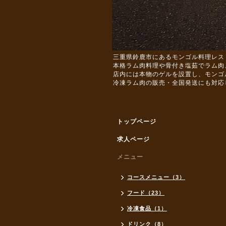
三重県鈴鹿市にあるモンゴル料理レス
本格ラム肉料理や骨付き塩茹でラム肉
店内には本物のゲルを設置し、モンゴ
冷凍ラム肉の販売・全国発送にも対応
トップページ
求人ページ
メニュー
コースメニュー（3）
フード（23）
冷凍食品（1）
ドリンク（8）