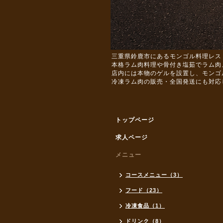
三重県鈴鹿市にあるモンゴル料理レス
本格ラム肉料理や骨付き塩茹でラム肉
店内には本物のゲルを設置し、モンゴ
冷凍ラム肉の販売・全国発送にも対応
トップページ
求人ページ
メニュー
コースメニュー（3）
フード（23）
冷凍食品（1）
ドリンク（8）