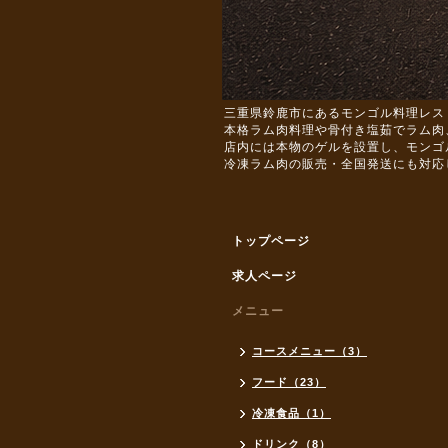
三重県鈴鹿市にあるモンゴル料理レス
本格ラム肉料理や骨付き塩茹でラム肉
店内には本物のゲルを設置し、モンゴ
冷凍ラム肉の販売・全国発送にも対応
トップページ
求人ページ
メニュー
コースメニュー（3）
フード（23）
冷凍食品（1）
ドリンク（8）